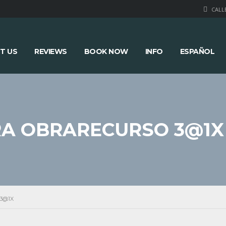
CALLE
T US
REVIEWS
BOOK NOW
INFO
ESPAÑOL
RA OBRARECURSO 3@1X
3@1X