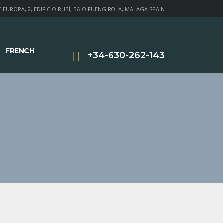
 EUROPA, 2, EDIFICIO RUBÍ, BAJO FUENGIROLA, MALAGA SPAIN
FRENCH
+34-630-262-143