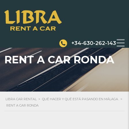
+34-630-262-143
RENT A CAR RONDA
LIBRA CAR RENTAL
>
QUÉ HACER Y QUÉ ESTÁ PASANDO EN MÁLAGA.
>
RENT A CAR RONDA