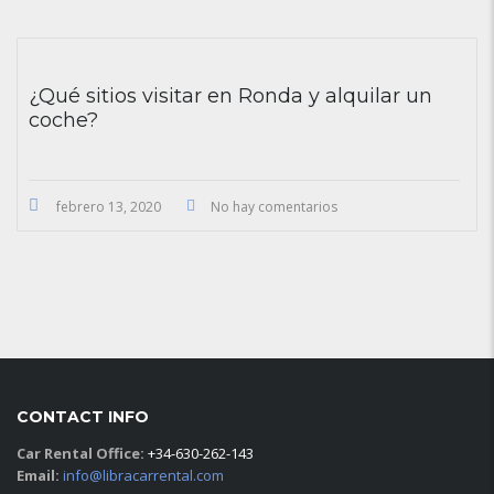
¿Qué sitios visitar en Ronda y alquilar un
coche?
febrero 13, 2020
No hay comentarios
CONTACT INFO
Car Rental Office:
+34-630-262-143
Email:
info@libracarrental.com