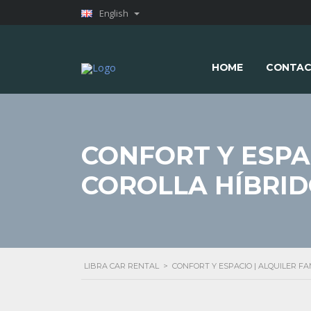
English
HOME
CONTAC
CONFORT Y ESPA
COROLLA HÍBRI
LIBRA CAR RENTAL
>
CONFORT Y ESPACIO | ALQUILER F