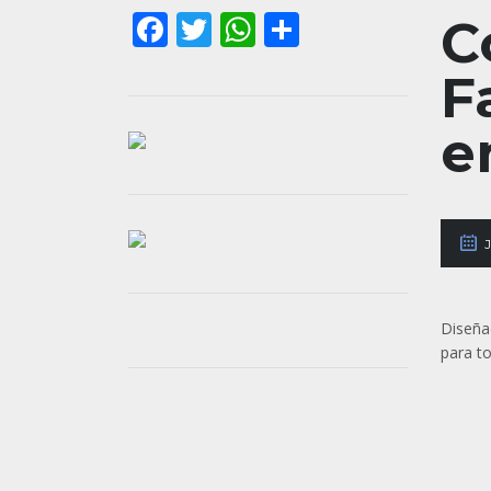
Facebook
Twitter
WhatsApp
Share
C
F
e
Diseña
para to