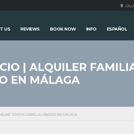
CALLE
T US
REVIEWS
BOOK NOW
INFO
ESPAÑOL
CIO | ALQUILER FAMIL
DO EN MÁLAGA
AMILIAR TOYOTA COROLLA HÍBRIDO EN MÁLAGA