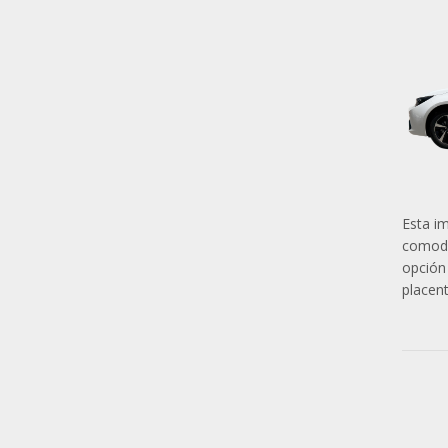
Esta i
comodi
opción
placent